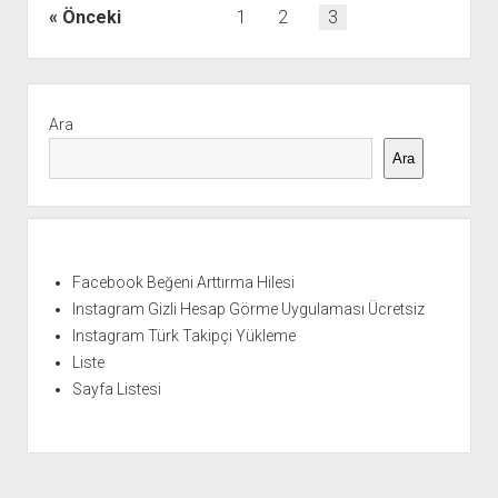
İyi
Yazı
Önceki
1
2
3
5
sayfalaması
Muhasebe
Uygulaması
Yan
Menü
Ara
Ara
Facebook Beğeni Arttırma Hilesi
Instagram Gizli Hesap Görme Uygulaması Ücretsiz
Instagram Türk Takipçi Yükleme
Liste
Sayfa Listesi