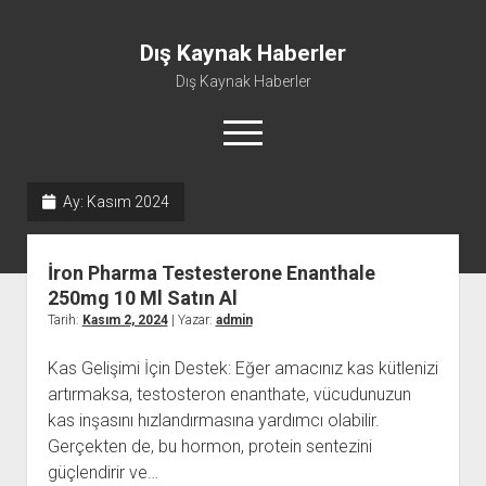
Dış Kaynak Haberler
Dış Kaynak Haberler
menüyü
aç
Ay:
Kasım 2024
Facebook Beğeni Arttırma Hilesi
Instagram Gizli Hesap Görme Uygulaması Ücretsiz
İron Pharma Testesterone Enanthale
Instagram Türk Takipçi Yükleme
250mg 10 Ml Satın Al
Tarih:
Kasım 2, 2024
| Yazar:
admin
Liste
Sayfa Listesi
Kas Gelişimi İçin Destek: Eğer amacınız kas kütlenizi
artırmaksa, testosteron enanthate, vücudunuzun
kas inşasını hızlandırmasına yardımcı olabilir.
Gerçekten de, bu hormon, protein sentezini
güçlendirir ve…