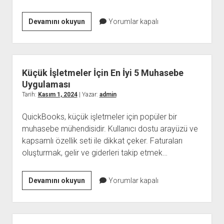
İron
Devamını okuyun
Yorumlar kapalı
Pharma
Testesterone
Enanthale
250mg
Küçük İşletmeler İçin En İyi 5 Muhasebe
10
Uygulaması
Ml
Tarih:
Kasım 1, 2024
| Yazar:
admin
Satın
QuickBooks, küçük işletmeler için popüler bir
Al
muhasebe mühendisidir. Kullanıcı dostu arayüzü ve
kapsamlı özellik seti ile dikkat çeker. Faturaları
oluşturmak, gelir ve giderleri takip etmek…
Küçük
Devamını okuyun
Yorumlar kapalı
İşletmeler
İçin
En