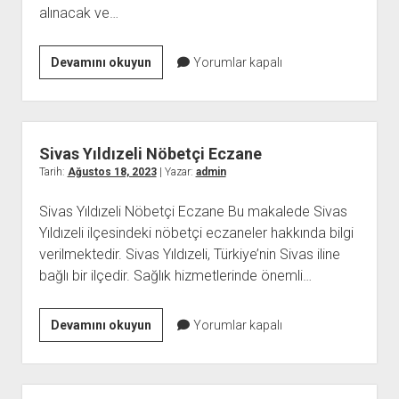
alınacak ve…
Van
Devamını okuyun
Yorumlar kapalı
Özalp
Nasıl
Bir
Yer
Sivas Yıldızeli Nöbetçi Eczane
Tarih:
Ağustos 18, 2023
| Yazar:
admin
Sivas Yıldızeli Nöbetçi Eczane Bu makalede Sivas
Yıldızeli ilçesindeki nöbetçi eczaneler hakkında bilgi
verilmektedir. Sivas Yıldızeli, Türkiye’nin Sivas iline
bağlı bir ilçedir. Sağlık hizmetlerinde önemli…
Sivas
Devamını okuyun
Yorumlar kapalı
Yıldızeli
Nöbetçi
Eczane