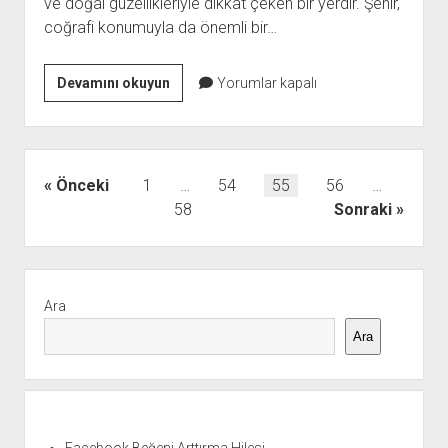
ve doğal güzellikleriyle dikkat çeken bir yerdir. Şehir,
coğrafi konumuyla da önemli bir…
Kırklareli
Devamını okuyun
Yorumlar kapalı
Vize
Nasıl
Bir
Yer
Yazı
Önceki
1
…
54
55
56
…
sayfalaması
58
Sonraki
Yan
Menü
Ara
Ara