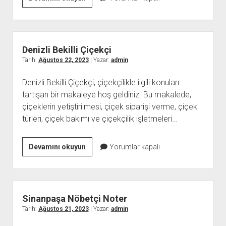
Ay
Önce
İlişkiye
Girdim
Denizli Bekilli Çiçekçi
Hamile
Tarih:
Ağustos 22, 2023
| Yazar:
admin
Miyim?
Denizli Bekilli Çiçekçi, çiçekçilikle ilgili konuları
tartışan bir makaleye hoş geldiniz. Bu makalede,
çiçeklerin yetiştirilmesi, çiçek siparişi verme, çiçek
türleri, çiçek bakımı ve çiçekçilik işletmeleri…
Denizli
Devamını okuyun
Yorumlar kapalı
Bekilli
Çiçekçi
Sinanpaşa Nöbetçi Noter
Tarih:
Ağustos 21, 2023
| Yazar:
admin