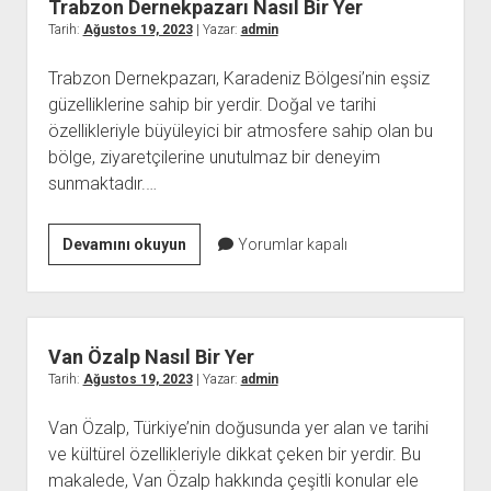
Trabzon Dernekpazarı Nasıl Bir Yer
Tarih:
Ağustos 19, 2023
| Yazar:
admin
Trabzon Dernekpazarı, Karadeniz Bölgesi’nin eşsiz
güzelliklerine sahip bir yerdir. Doğal ve tarihi
özellikleriyle büyüleyici bir atmosfere sahip olan bu
bölge, ziyaretçilerine unutulmaz bir deneyim
sunmaktadır.…
Trabzon
Devamını okuyun
Yorumlar kapalı
Dernekpazarı
Nasıl
Bir
Yer
Van Özalp Nasıl Bir Yer
Tarih:
Ağustos 19, 2023
| Yazar:
admin
Van Özalp, Türkiye’nin doğusunda yer alan ve tarihi
ve kültürel özellikleriyle dikkat çeken bir yerdir. Bu
makalede, Van Özalp hakkında çeşitli konular ele