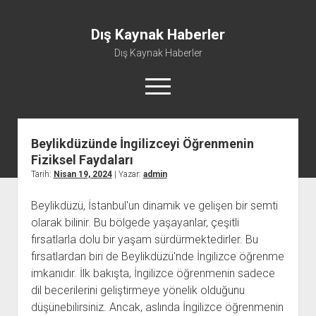
Dış Kaynak Haberler
Dış Kaynak Haberler
menüyü
aç
Beylikdüzünde İngilizceyi Öğrenmenin
Facebook Beğeni Arttırma Hilesi
Fiziksel Faydaları
Instagram Gizli Hesap Görme Uygulaması Ücretsiz
Tarih:
Nisan 19, 2024
| Yazar:
admin
Instagram Türk Takipçi Yükleme
Beylikdüzü, İstanbul'un dinamik ve gelişen bir semti
Liste
olarak bilinir. Bu bölgede yaşayanlar, çeşitli
Sayfa Listesi
fırsatlarla dolu bir yaşam sürdürmektedirler. Bu
fırsatlardan biri de Beylikdüzü'nde İngilizce öğrenme
imkanıdır. İlk bakışta, İngilizce öğrenmenin sadece
dil becerilerini geliştirmeye yönelik olduğunu
düşünebilirsiniz. Ancak, aslında İngilizce öğrenmenin