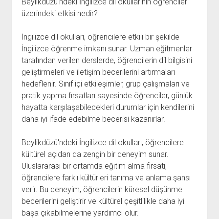
Beylikdüzü'ndeki İngilizce dil okullarının öğrenciler
üzerindeki etkisi nedir?
İngilizce dil okulları, öğrencilere etkili bir şekilde
İngilizce öğrenme imkanı sunar. Uzman eğitmenler
tarafından verilen derslerde, öğrencilerin dil bilgisini
geliştirmeleri ve iletişim becerilerini artırmaları
hedeflenir. Sınıf içi etkileşimler, grup çalışmaları ve
pratik yapma fırsatları sayesinde öğrenciler, günlük
hayatta karşılaşabilecekleri durumlar için kendilerini
daha iyi ifade edebilme becerisi kazanırlar.
Beylikdüzü'ndeki İngilizce dil okulları, öğrencilere
kültürel açıdan da zengin bir deneyim sunar.
Uluslararası bir ortamda eğitim alma fırsatı,
öğrencilere farklı kültürleri tanıma ve anlama şansı
verir. Bu deneyim, öğrencilerin küresel düşünme
becerilerini geliştirir ve kültürel çeşitlilikle daha iyi
başa çıkabilmelerine yardımcı olur.