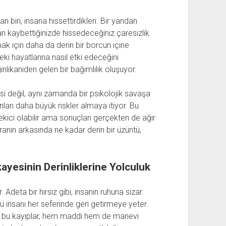
n biri, insana hissettirdikleri. Bir yandan
n kaybettiğinizde hissedeceğiniz çaresizlik.
k için daha da derin bir borcun içine
teki hayatlarına nasıl etki edeceğini
likaniden gelen bir bağımlılık oluşuyor.
i değil, aynı zamanda bir psikolojik savaşa
ları daha büyük riskler almaya itiyor. Bu
ici olabilir ama sonuçları gerçekten de ağır
ranın arkasında ne kadar derin bir üzüntü,
ayesinin Derinliklerine Yolculuk
eta bir hırsız gibi, insanın ruhuna sızar.
 insanı her seferinde geri getirmeye yeter.
n bu kayıplar, hem maddi hem de manevi