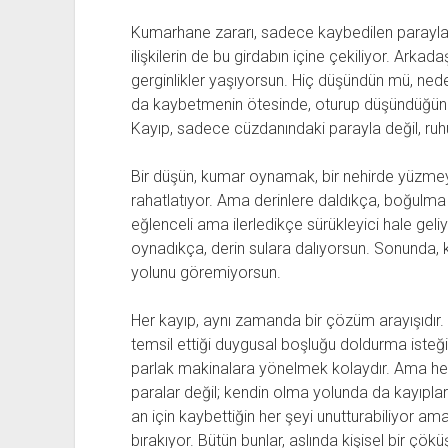
Kumarhane zararı, sadece kaybedilen parayla sın
ilişkilerin de bu girdabın içine çekiliyor. Arkadaş
gerginlikler yaşıyorsun. Hiç düşündün mü, n
da kaybetmenin ötesinde, oturup düşündüğünd
Kayıp, sadece cüzdanındaki parayla değil, ruh
Bir düşün, kumar oynamak, bir nehirde yüzmeye
rahatlatıyor. Ama derinlere daldıkça, boğulma 
eğlenceli ama ilerledikçe sürükleyici hale geliy
oynadıkça, derin sulara dalıyorsun. Sonunda, k
yolunu göremiyorsun.
Her kayıp, aynı zamanda bir çözüm arayışıdır. 
temsil ettiği duygusal boşluğu doldurma isteğiy
parlak makinalara yönelmek kolaydır. Ama her
paralar değil; kendin olma yolunda da kayıpla
an için kaybettiğin her şeyi unutturabiliyor ama
bırakıyor. Bütün bunlar, aslında kişisel bir çök