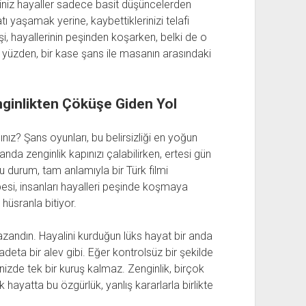
iniz hayaller sadece basit düşüncelerden
atı yaşamak yerine, kaybettiklerinizi telafi
, hayallerinin peşinden koşarken, belki de o
u yüzden, bir kase şans ile masanın arasındaki
nginlikten Çöküşe Giden Yol
sınız? Şans oyunları, bu belirsizliği en yoğun
anda zenginlik kapınızı çalabilirken, ertesi gün
 durum, tam anlamıyla bir Türk filmi
esi, insanları hayalleri peşinde koşmaya
üsranla bitiyor.
zandın. Hayalini kurduğun lüks hayat bir anda
eta bir alev gibi. Eğer kontrolsüz bir şekilde
izde tek bir kuruş kalmaz. Zenginlik, birçok
 hayatta bu özgürlük, yanlış kararlarla birlikte