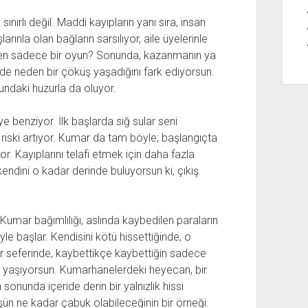
ırlı değil. Maddi kayıpların yanı sıra, insan
larınla olan bağların sarsılıyor, aile üyelerinle
eden sadece bir oyun? Sonunda, kazanmanın ya
e neden bir çöküş yaşadığını fark ediyorsun.
undaki huzurla da oluyor.
 benziyor. İlk başlarda sığ sular seni
riski artıyor. Kumar da tam böyle; başlangıçta
or. Kayıplarını telafi etmek için daha fazla
endini o kadar derinde buluyorsun ki, çıkış
Kumar bağımlılığı, aslında kaybedilen paraların
le başlar. Kendisini kötü hissettiğinde, o
 seferinde, kaybettikçe kaybettiğin sadece
r yaşıyorsun. Kumarhanelerdeki heyecan, bir
 sonunda içeride derin bir yalnızlık hissi
üşün ne kadar çabuk olabileceğinin bir örneği.