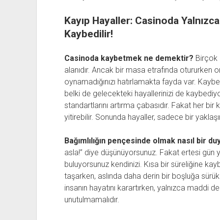
Kayıp Hayaller: Casinoda Yalnızca
Kaybedilir!
Casinoda kaybetmek ne demektir?
Birçok 
alanıdır. Ancak bir masa etrafında otururken
oynamadığınızı hatırlamakta fayda var. Kaybett
belki de gelecekteki hayallerinizi de kaybediyo
standartlarını artırma çabasıdır. Fakat her bir 
yitirebilir. Sonunda hayaller, sadece bir yaklaşı
Bağımlılığın pençesinde olmak nasıl bir du
asla!” diye düşünüyorsunuz. Fakat ertesi gün y
buluyorsunuz kendinizi. Kısa bir süreliğine kay
taşarken, aslında daha derin bir boşluğa sürükle
insanın hayatını karartırken, yalnızca maddi de
unutulmamalıdır.