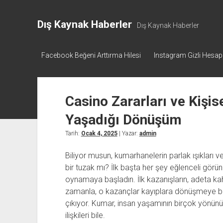
Dış Kaynak Haberler
Dış Kaynak Haberler
Facebook Beğeni Arttırma Hilesi
Instagram Gizli Hesa
Casino Zararları ve Kişis
Yaşadığı Dönüşüm
Tarih:
Ocak 4, 2025
| Yazar:
admin
Biliyor musun, kumarhanelerin parlak ışıkları ve
bir tuzak mı? İlk başta her şey eğlenceli görüneb
oynamaya başladın. İlk kazanışların, adeta ka
zamanla, o kazançlar kayıplara dönüşmeye ba
çıkıyor. Kumar, insan yaşamının birçok yönünü
ilişkileri bile.