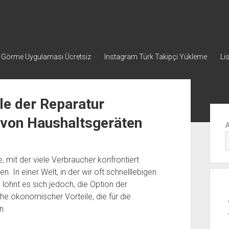
p Görme Uygulaması Ücretsiz
Instagram Türk Takipçi Yükleme
Li
le der Reparatur
Yan
von Haushaltsgeräten
Me
, mit der viele Verbraucher konfrontiert
 In einer Welt, in der wir oft schnelllebigen
ohnt es sich jedoch, die Option der
ihe ökonomischer Vorteile, die für die
n.