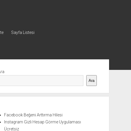
ste
Sayfa Listesi
nü
Ara
Ara
Facebook Beğeni Arttırma Hilesi
Instagram Gizli Hesap Görme Uygulaması
Ücretsiz