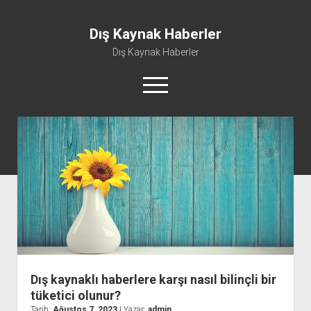
Dış Kaynak Haberler
Dış Kaynak Haberler
menüyü
aç
Facebook Beğeni Arttırma Hilesi
Instagram Gizli Hesap Görme Uygulaması Ücretsiz
Instagram Türk Takipçi Yükleme
Liste
Sayfa Listesi
Dış kaynaklı haberlere karşı nasıl bilinçli bir
tüketici olunur?
Tarih:
Ağustos 7, 2023
| Yazar:
admin