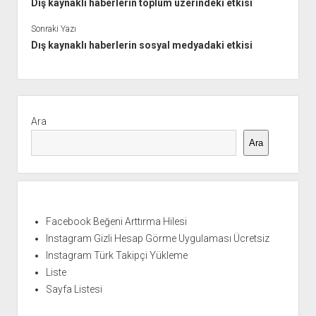
Dış kaynaklı haberlerin toplum üzerindeki etkisi
Sonraki Yazı
Dış kaynaklı haberlerin sosyal medyadaki etkisi
Yan
Menü
Ara
Ara
Facebook Beğeni Arttırma Hilesi
Instagram Gizli Hesap Görme Uygulaması Ücretsiz
Instagram Türk Takipçi Yükleme
Liste
Sayfa Listesi