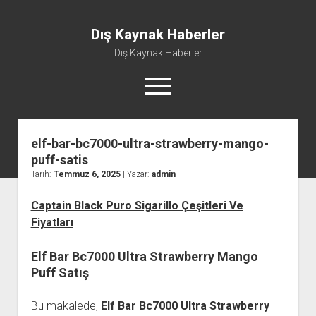
Dış Kaynak Haberler
Dış Kaynak Haberler
menüyü
aç
elf-bar-bc7000-ultra-strawberry-mango-
Facebook Beğeni Arttırma Hilesi
puff-satis
Instagram Gizli Hesap Görme Uygulaması Ücretsiz
Tarih:
Temmuz 6, 2025
| Yazar:
admin
Instagram Türk Takipçi Yükleme
Captain Black Puro Sigarillo Çeşitleri Ve
Liste
Fiyatları
Sayfa Listesi
Elf Bar Bc7000 Ultra Strawberry Mango
Puff Satış
Bu makalede,
Elf Bar Bc7000 Ultra Strawberry