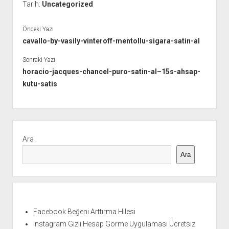
Tarih:
Uncategorized
Önceki Yazı
cavallo-by-vasily-vinteroff-mentollu-sigara-satin-al
Sonraki Yazı
horacio-jacques-chancel-puro-satin-al–15s-ahsap-
kutu-satis
Yan
Menü
Ara
Ara
Facebook Beğeni Arttırma Hilesi
Instagram Gizli Hesap Görme Uygulaması Ücretsiz