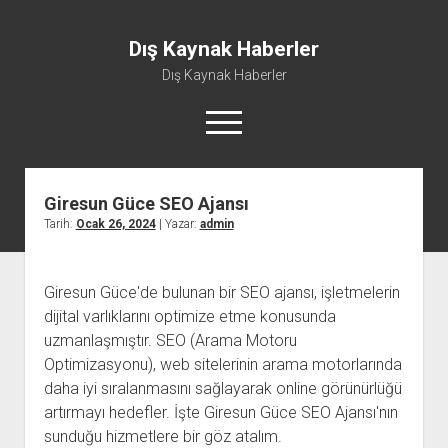
Dış Kaynak Haberler
Dış Kaynak Haberler
menüyü
aç
Giresun Güce SEO Ajansı
Facebook Beğeni Arttırma Hilesi
Tarih:
Ocak 26, 2024
| Yazar:
admin
Instagram Gizli Hesap Görme Uygulaması Ücretsiz
Instagram Türk Takipçi Yükleme
Giresun Güce'de bulunan bir SEO ajansı, işletmelerin
Liste
dijital varlıklarını optimize etme konusunda
Sayfa Listesi
uzmanlaşmıştır. SEO (Arama Motoru
Optimizasyonu), web sitelerinin arama motorlarında
daha iyi sıralanmasını sağlayarak online görünürlüğü
artırmayı hedefler. İşte Giresun Güce SEO Ajansı'nın
sunduğu hizmetlere bir göz atalım.