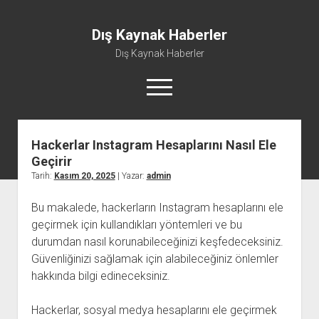
Dış Kaynak Haberler
Dış Kaynak Haberler
menüyü
aç
Hackerlar Instagram Hesaplarını Nasıl Ele
Facebook Beğeni Arttırma Hilesi
Geçirir
Instagram Gizli Hesap Görme Uygulaması Ücretsiz
Tarih:
Kasım 20, 2025
| Yazar:
admin
Instagram Türk Takipçi Yükleme
Bu makalede, hackerların Instagram hesaplarını ele
Liste
geçirmek için kullandıkları yöntemleri ve bu
Sayfa Listesi
durumdan nasıl korunabileceğinizi keşfedeceksiniz.
Güvenliğinizi sağlamak için alabileceğiniz önlemler
hakkında bilgi edineceksiniz.
Hackerlar, sosyal medya hesaplarını ele geçirmek