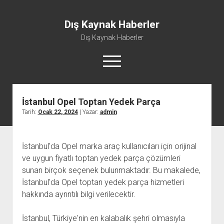
Dış Kaynak Haberler
Dış Kaynak Haberler
menüyü
aç
İstanbul Opel Toptan Yedek Parça
Facebook Beğeni Arttırma Hilesi
Tarih:
Ocak 22, 2024
| Yazar:
admin
Instagram Gizli Hesap Görme Uygulaması Ücretsiz
Instagram Türk Takipçi Yükleme
İstanbul'da Opel marka araç kullanıcıları için orijinal
Liste
ve uygun fiyatlı toptan yedek parça çözümleri
Sayfa Listesi
sunan birçok seçenek bulunmaktadır. Bu makalede,
İstanbul'da Opel toptan yedek parça hizmetleri
hakkında ayrıntılı bilgi verilecektir.
İstanbul, Türkiye'nin en kalabalık şehri olmasıyla