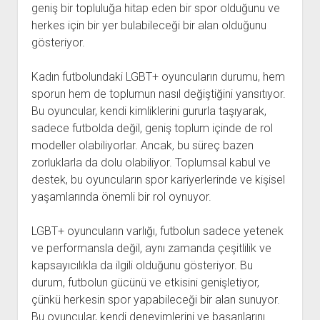
geniş bir topluluğa hitap eden bir spor olduğunu ve
herkes için bir yer bulabileceği bir alan olduğunu
gösteriyor.
Kadın futbolundaki LGBT+ oyuncuların durumu, hem
sporun hem de toplumun nasıl değiştiğini yansıtıyor.
Bu oyuncular, kendi kimliklerini gururla taşıyarak,
sadece futbolda değil, geniş toplum içinde de rol
modeller olabiliyorlar. Ancak, bu süreç bazen
zorluklarla da dolu olabiliyor. Toplumsal kabul ve
destek, bu oyuncuların spor kariyerlerinde ve kişisel
yaşamlarında önemli bir rol oynuyor.
LGBT+ oyuncuların varlığı, futbolun sadece yetenek
ve performansla değil, aynı zamanda çeşitlilik ve
kapsayıcılıkla da ilgili olduğunu gösteriyor. Bu
durum, futbolun gücünü ve etkisini genişletiyor,
çünkü herkesin spor yapabileceği bir alan sunuyor.
Bu oyuncular, kendi deneyimlerini ve başarılarını