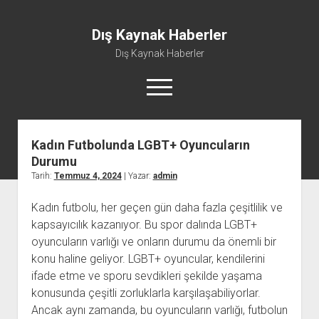
Dış Kaynak Haberler
Dış Kaynak Haberler
menüyü
aç
Kadın Futbolunda LGBT+ Oyuncuların
Facebook Beğeni Arttırma Hilesi
Durumu
Instagram Gizli Hesap Görme Uygulaması Ücretsiz
Tarih:
Temmuz 4, 2024
| Yazar:
admin
Instagram Türk Takipçi Yükleme
Kadın futbolu, her geçen gün daha fazla çeşitlilik ve
Liste
kapsayıcılık kazanıyor. Bu spor dalında LGBT+
Sayfa Listesi
oyuncuların varlığı ve onların durumu da önemli bir
konu haline geliyor. LGBT+ oyuncular, kendilerini
ifade etme ve sporu sevdikleri şekilde yaşama
konusunda çeşitli zorluklarla karşılaşabiliyorlar.
Ancak aynı zamanda, bu oyuncuların varlığı, futbolun