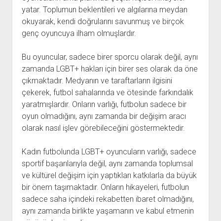
yatar. Toplumun beklentileri ve algılarına meydan
okuyarak, kendi doğrularını savunmuş ve birçok
genç oyuncuya ilham olmuşlardır.
Bu oyuncular, sadece birer sporcu olarak değil, aynı
zamanda LGBT+ hakları için birer ses olarak da öne
çıkmaktadır. Medyanın ve taraftarların ilgisini
çekerek, futbol sahalarında ve ötesinde farkındalık
yaratmışlardır. Onların varlığı, futbolun sadece bir
oyun olmadığını, aynı zamanda bir değişim aracı
olarak nasıl işlev görebileceğini göstermektedir.
Kadın futbolunda LGBT+ oyuncuların varlığı, sadece
sportif başarılarıyla değil, aynı zamanda toplumsal
ve kültürel değişim için yaptıkları katkılarla da büyük
bir önem taşımaktadır. Onların hikayeleri, futbolun
sadece saha içindeki rekabetten ibaret olmadığını,
aynı zamanda birlikte yaşamanın ve kabul etmenin