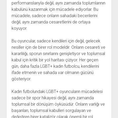
performanslarıyla değil, aynı zamanda toplumlarının
kabulünü kazanmak için mücadele ediyorlar. Bu
mücadele, sadece onların sahadaki becerilerini
değil, aynı zamanda cesaretlerini de ortaya
koyuyor.
Bu oyuncular, sadece kendileri için değil, gelecek
nesiller için de birer rol modeldir. Onların cesareti ve
kararlılığı, sporun sınırlarını genişletiyor ve toplumsal
kabul için kritik bir yol haritası çiziyor. Her geçen
gün, daha fazla LGBT+ kadın futbolcu, kendilerini
ifade etmenin ve sahada var olmanın gücünü
gösteriyor.
Kadın futbolundaki LGBT+ oyuncuların mücadelesi
sadece bir spor hikayesi değil, aynı zamanda
toplumsal bir dönüşüm öyküsüdür. Onların varlığı ve
başarıları, toplumsal kabulleri sorgulayan ve
değiştiren birer katalizör olarak önemli bir rol