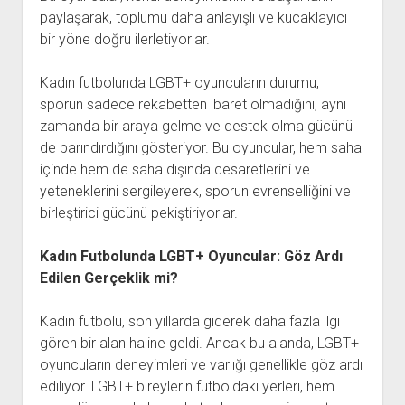
paylaşarak, toplumu daha anlayışlı ve kucaklayıcı
bir yöne doğru ilerletiyorlar.
Kadın futbolunda LGBT+ oyuncuların durumu,
sporun sadece rekabetten ibaret olmadığını, aynı
zamanda bir araya gelme ve destek olma gücünü
de barındırdığını gösteriyor. Bu oyuncular, hem saha
içinde hem de saha dışında cesaretlerini ve
yeteneklerini sergileyerek, sporun evrenselliğini ve
birleştirici gücünü pekiştiriyorlar.
Kadın Futbolunda LGBT+ Oyuncular: Göz Ardı
Edilen Gerçeklik mi?
Kadın futbolu, son yıllarda giderek daha fazla ilgi
gören bir alan haline geldi. Ancak bu alanda, LGBT+
oyuncuların deneyimleri ve varlığı genellikle göz ardı
ediliyor. LGBT+ bireylerin futboldaki yerleri, hem