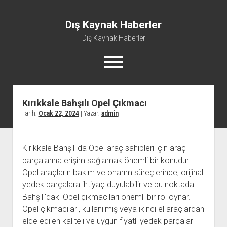
Dış Kaynak Haberler
Dış Kaynak Haberler
menüyü
aç
Kırıkkale Bahşılı Opel Çıkmacı
Facebook Beğeni Arttırma Hilesi
Tarih:
Ocak 22, 2024
| Yazar:
admin
Instagram Gizli Hesap Görme Uygulaması Ücretsiz
Instagram Türk Takipçi Yükleme
Kırıkkale Bahşılı'da Opel araç sahipleri için araç
Liste
parçalarına erişim sağlamak önemli bir konudur.
Sayfa Listesi
Opel araçların bakım ve onarım süreçlerinde, orijinal
yedek parçalara ihtiyaç duyulabilir ve bu noktada
Bahşılı'daki Opel çıkmacıları önemli bir rol oynar.
Opel çıkmacıları, kullanılmış veya ikinci el araçlardan
elde edilen kaliteli ve uygun fiyatlı yedek parçaları