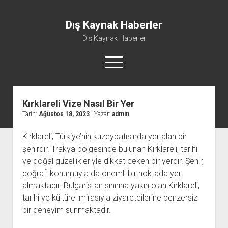
Dış Kaynak Haberler
Dış Kaynak Haberler
menüyü
aç
Kırklareli Vize Nasıl Bir Yer
Facebook Beğeni Arttırma Hilesi
Tarih:
Ağustos 18, 2023
| Yazar:
admin
Instagram Gizli Hesap Görme Uygulaması Ücretsiz
Kırklareli, Türkiye’nin kuzeybatısında yer alan bir
Instagram Türk Takipçi Yükleme
şehirdir. Trakya bölgesinde bulunan Kırklareli, tarihi
Liste
ve doğal güzellikleriyle dikkat çeken bir yerdir. Şehir,
Sayfa Listesi
coğrafi konumuyla da önemli bir noktada yer
almaktadır. Bulgaristan sınırına yakın olan Kırklareli,
tarihi ve kültürel mirasıyla ziyaretçilerine benzersiz
bir deneyim sunmaktadır.