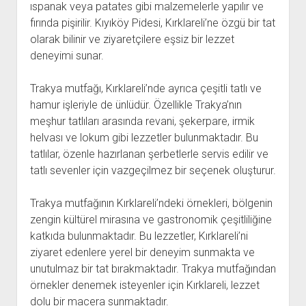
ıspanak veya patates gibi malzemelerle yapılır ve
fırında pişirilir. Kıyıköy Pidesi, Kırklareli’ne özgü bir tat
olarak bilinir ve ziyaretçilere eşsiz bir lezzet
deneyimi sunar.
Trakya mutfağı, Kırklareli’nde ayrıca çeşitli tatlı ve
hamur işleriyle de ünlüdür. Özellikle Trakya’nın
meşhur tatlıları arasında revani, şekerpare, irmik
helvası ve lokum gibi lezzetler bulunmaktadır. Bu
tatlılar, özenle hazırlanan şerbetlerle servis edilir ve
tatlı sevenler için vazgeçilmez bir seçenek oluşturur.
Trakya mutfağının Kırklareli’ndeki örnekleri, bölgenin
zengin kültürel mirasına ve gastronomik çeşitliliğine
katkıda bulunmaktadır. Bu lezzetler, Kırklareli’ni
ziyaret edenlere yerel bir deneyim sunmakta ve
unutulmaz bir tat bırakmaktadır. Trakya mutfağından
örnekler denemek isteyenler için Kırklareli, lezzet
dolu bir macera sunmaktadır.