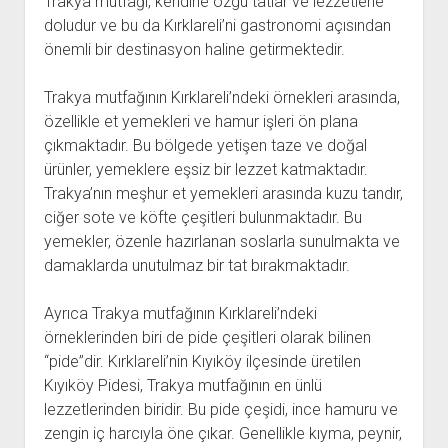
Trakya mutfağı, kendine özgü tatlar ve lezzetlerle
doludur ve bu da Kırklareli’ni gastronomi açısından
önemli bir destinasyon haline getirmektedir.
Trakya mutfağının Kırklareli’ndeki örnekleri arasında,
özellikle et yemekleri ve hamur işleri ön plana
çıkmaktadır. Bu bölgede yetişen taze ve doğal
ürünler, yemeklere eşsiz bir lezzet katmaktadır.
Trakya’nın meşhur et yemekleri arasında kuzu tandır,
ciğer sote ve köfte çeşitleri bulunmaktadır. Bu
yemekler, özenle hazırlanan soslarla sunulmakta ve
damaklarda unutulmaz bir tat bırakmaktadır.
Ayrıca Trakya mutfağının Kırklareli’ndeki
örneklerinden biri de pide çeşitleri olarak bilinen
“pide”dir. Kırklareli’nin Kıyıköy ilçesinde üretilen
Kıyıköy Pidesi, Trakya mutfağının en ünlü
lezzetlerinden biridir. Bu pide çeşidi, ince hamuru ve
zengin iç harcıyla öne çıkar. Genellikle kıyma, peynir,