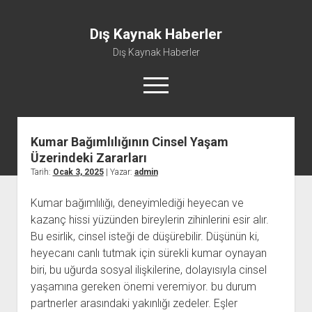
Dış Kaynak Haberler
Dış Kaynak Haberler
menüyü
aç
Kumar Bağımlılığının Cinsel Yaşam
Facebook Beğeni Arttırma Hilesi
Üzerindeki Zararları
Instagram Gizli Hesap Görme Uygulaması Ücretsiz
Tarih:
Ocak 3, 2025
| Yazar:
admin
Instagram Türk Takipçi Yükleme
Kumar bağımlılığı, deneyimlediği heyecan ve
Liste
kazanç hissi yüzünden bireylerin zihinlerini esir alır.
Sayfa Listesi
Bu esirlik, cinsel isteği de düşürebilir. Düşünün ki,
heyecanı canlı tutmak için sürekli kumar oynayan
biri, bu uğurda sosyal ilişkilerine, dolayısıyla cinsel
yaşamına gereken önemi veremiyor. bu durum
partnerler arasındaki yakınlığı zedeler. Eşler