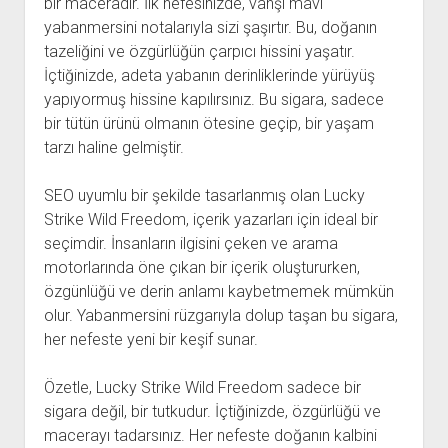
bir maceradır. İlk nefesinizde, vahşi mavi
yabanmersini notalarıyla sizi şaşırtır. Bu, doğanın
tazeliğini ve özgürlüğün çarpıcı hissini yaşatır.
İçtiğinizde, adeta yabanın derinliklerinde yürüyüş
yapıyormuş hissine kapılırsınız. Bu sigara, sadece
bir tütün ürünü olmanın ötesine geçip, bir yaşam
tarzı haline gelmiştir.
SEO uyumlu bir şekilde tasarlanmış olan Lucky
Strike Wild Freedom, içerik yazarları için ideal bir
seçimdir. İnsanların ilgisini çeken ve arama
motorlarında öne çıkan bir içerik oluştururken,
özgünlüğü ve derin anlamı kaybetmemek mümkün
olur. Yabanmersini rüzgarıyla dolup taşan bu sigara,
her nefeste yeni bir keşif sunar.
Özetle, Lucky Strike Wild Freedom sadece bir
sigara değil, bir tutkudur. İçtiğinizde, özgürlüğü ve
macerayı tadarsınız. Her nefeste doğanın kalbini