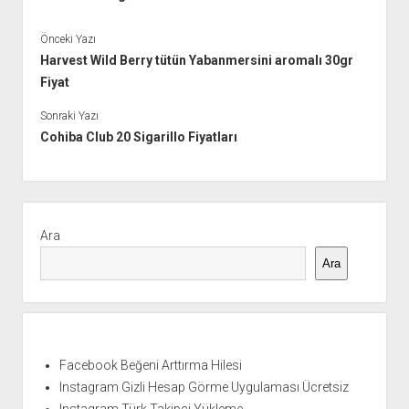
Önceki Yazı
Harvest Wild Berry tütün Yabanmersini aromalı 30gr
Fiyat
Sonraki Yazı
Cohiba Club 20 Sigarillo Fiyatları
Yan
Menü
Ara
Ara
Facebook Beğeni Arttırma Hilesi
Instagram Gizli Hesap Görme Uygulaması Ücretsiz
Instagram Türk Takipçi Yükleme