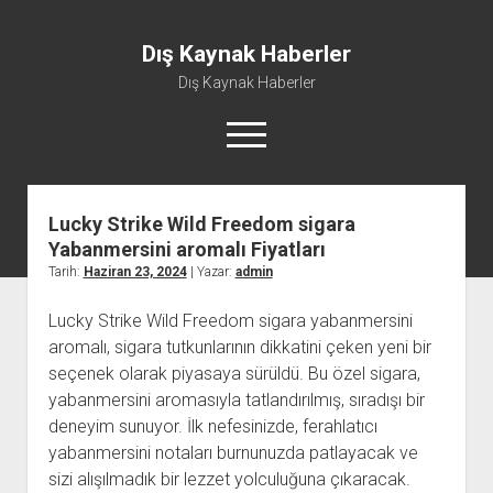
Dış Kaynak Haberler
Dış Kaynak Haberler
menüyü
aç
Lucky Strike Wild Freedom sigara
Facebook Beğeni Arttırma Hilesi
Yabanmersini aromalı Fiyatları
Instagram Gizli Hesap Görme Uygulaması Ücretsiz
Tarih:
Haziran 23, 2024
| Yazar:
admin
Instagram Türk Takipçi Yükleme
Lucky Strike Wild Freedom sigara yabanmersini
Liste
aromalı, sigara tutkunlarının dikkatini çeken yeni bir
Sayfa Listesi
seçenek olarak piyasaya sürüldü. Bu özel sigara,
yabanmersini aromasıyla tatlandırılmış, sıradışı bir
deneyim sunuyor. İlk nefesinizde, ferahlatıcı
yabanmersini notaları burnunuzda patlayacak ve
sizi alışılmadık bir lezzet yolculuğuna çıkaracak.