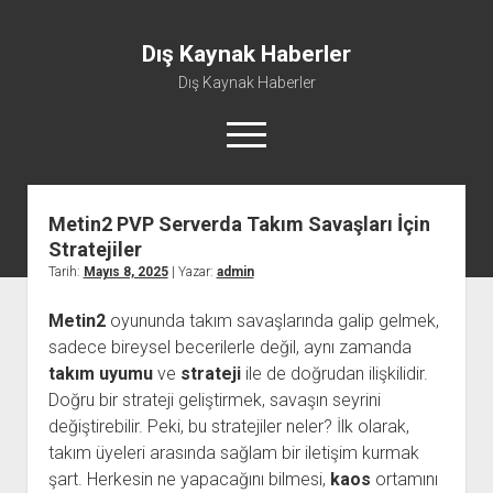
Dış Kaynak Haberler
Dış Kaynak Haberler
menüyü
aç
Metin2 PVP Serverda Takım Savaşları İçin
Facebook Beğeni Arttırma Hilesi
Stratejiler
Instagram Gizli Hesap Görme Uygulaması Ücretsiz
Tarih:
Mayıs 8, 2025
| Yazar:
admin
Instagram Türk Takipçi Yükleme
Metin2
oyununda takım savaşlarında galip gelmek,
Liste
sadece bireysel becerilerle değil, aynı zamanda
Sayfa Listesi
takım uyumu
ve
strateji
ile de doğrudan ilişkilidir.
Doğru bir strateji geliştirmek, savaşın seyrini
değiştirebilir. Peki, bu stratejiler neler? İlk olarak,
takım üyeleri arasında sağlam bir iletişim kurmak
şart. Herkesin ne yapacağını bilmesi,
kaos
ortamını