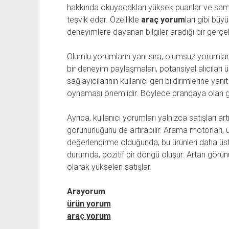
hakkında okuyacakları yüksek puanlar ve samim
teşvik eder. Özellikle
araç yorum
ları gibi büy
deneyimlere dayanan bilgiler aradığı bir gerçek
Olumlu yorumların yanı sıra, olumsuz yorumlar d
bir deneyim paylaşmaları, potansiyel alıcıları ü
sağlayıcılarının kullanıcı geri bildirimlerine ya
oynaması önemlidir. Böylece brandaya olan g
Ayrıca, kullanıcı yorumları yalnızca satışları
görünürlüğünü de artırabilir. Arama motorları
değerlendirme olduğunda, bu ürünleri daha üst
durumda, pozitif bir döngü oluşur: Artan görü
olarak yükselen satışlar.
Arayorum
ürün yorum
araç yorum