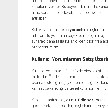
açısından önem taşır. Kullanıcılar, başkalarını
kararlarını verirler. Bu sayede, bir ürün hakkın
alma kararlarını etkileyebilir hem de web site
artırabilir.
Kaliteli ve olumlu
ürün yorum
ları oluşturmak,
adımdır. Bu yorumları teşvik etmek için müşter
sunarak, daha fazla kullanıcı geri bildirimi ala
iyileştirebilirsiniz.
Kullanıcı Yorumlarının Satış Üzeri
Kullanıcı yorumları, günümüzde birçok kişinin s
faktördür. Özellikle e-ticaret sitelerinde, pot
okumak istediği ilk şeylerden biri, diğer kullanı
kalitesi, dayanıklılığı ve genel kullanıcı memnun
Yapılan araştırmalar, olumlu
ürün yorum
larını
göstermektedir. İnsanlar, başkalarının deneyim