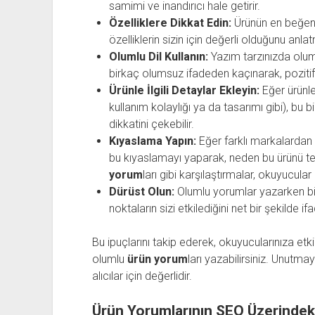
samimi ve inandırıcı hale getirir.
Özelliklere Dikkat Edin:
Ürünün en beğendi
özelliklerin sizin için değerli olduğunu anlat
Olumlu Dil Kullanın:
Yazım tarzınızda olumlu
birkaç olumsuz ifadeden kaçınarak, pozitif 
Ürünle İlgili Detaylar Ekleyin:
Eğer ürünle 
kullanım kolaylığı ya da tasarımı gibi), bu
dikkatini çekebilir.
Kıyaslama Yapın:
Eğer farklı markalardan 
bu kıyaslamayı yaparak, neden bu ürünü terci
yorum
ları gibi karşılaştırmalar, okuyucular iç
Dürüst Olun:
Olumlu yorumlar yazarken bi
noktaların sizi etkilediğini net bir şekilde 
Bu ipuçlarını takip ederek, okuyucularınıza etk
olumlu
ürün yorum
ları yazabilirsiniz. Unutma
alıcılar için değerlidir.
Ürün Yorumlarının SEO Üzerindeki