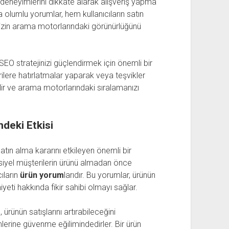
n deneyimlerini dikkate alarak alışveriş yapma
da olumlu yorumlar, hem kullanıcıların satın
nizin arama motorlarındaki görünürlüğünü
 SEO stratejinizi güçlendirmek için önemli bir
ilere hatırlatmalar yaparak veya teşvikler
bilir ve arama motorlarındaki sıralamanızı
ndeki Etkisi
atın alma kararını etkileyen önemli bir
ansiyel müşterilerin ürünü almadan önce
cıların
ürün yorum
larıdır. Bu yorumlar, ürünün
iyeti hakkında fikir sahibi olmayı sağlar.
n, ürünün satışlarını artırabileceğini
lerine güvenme eğilimindedirler. Bir ürün