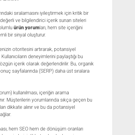
ndaki sıralamasını iyileştirmek için kritik bir
ğerli ve bilgilendirici içerik sunan siteleri
 olumlu
ürün yorum
ları, hem site içeriğini
li bir sinyal oluşturur.
enizin otoritesini artırarak, potansiyel
Kullanıcıların deneyimlerini paylaştığı bu
zgün içerik olarak değerlendirilir. Bu, organik
 sonuç sayfalarında (SERP) daha üst sıralara
 yorum) kullanılması, içeriğin arama
nır. Müşterilerin yorumlarında sıkça geçen bu
an dikkate alınır ve bu da potansiyel
ağlar.
laması, hem SEO hem de dönüşüm oranları