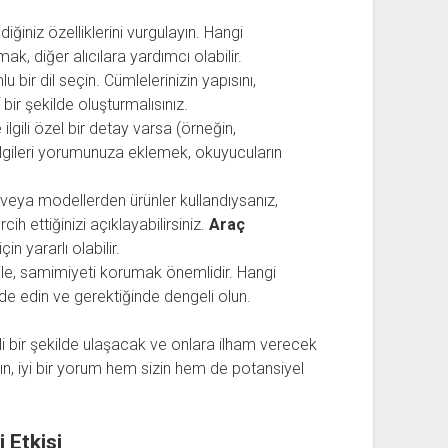
ğiniz özelliklerini vurgulayın. Hangi
mak, diğer alıcılara yardımcı olabilir.
 bir dil seçin. Cümlelerinizin yapısını,
bir şekilde oluşturmalısınız.
ilgili özel bir detay varsa (örneğin,
 bilgileri yorumunuza eklemek, okuyucuların
veya modellerden ürünler kullandıysanız,
h ettiğinizi açıklayabilirsiniz.
Araç
in yararlı olabilir.
le, samimiyeti korumak önemlidir. Hangi
ifade edin ve gerektiğinde dengeli olun.
ili bir şekilde ulaşacak ve onlara ilham verecek
yın, iyi bir yorum hem sizin hem de potansiyel
 Etkisi