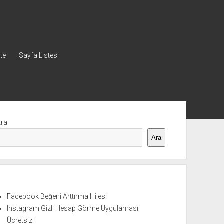
ste
Sayfa Listesi
nü
Ara
Ara
Facebook Beğeni Arttırma Hilesi
Instagram Gizli Hesap Görme Uygulaması
Ücretsiz