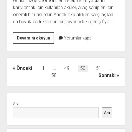
Günümüzde otomobillerin elektrik ihtiyaçlarını
karşılamak için kullanılan aküler, araç sahipleri için
önemli bir unsurdur. Ancak akü alırken karşılaşılan
en büyük zorluklardan biri, piyasadaki geniş fiyat…
Akü
Devamını okuyun
Yorumlar kapalı
Fiyatlarındaki
Farklılıklar
Kalite
ve
Yazı
Önceki
1
…
49
50
51
…
Maliyet
sayfalaması
58
Sonraki
Arasındaki
Dengeler
Yan
Menü
Ara
Ara