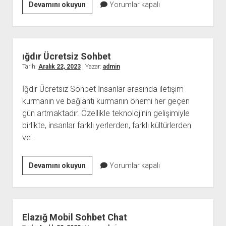
Kilis
Devamını okuyun
Yorumlar kapalı
Kızlarla
Rastgele
Sohbet
ığdır Ücretsiz Sohbet
Tarih:
Aralık 22, 2023
| Yazar:
admin
İğdır Ücretsiz Sohbet İnsanlar arasında iletişim
kurmanın ve bağlantı kurmanın önemi her geçen
gün artmaktadır. Özellikle teknolojinin gelişimiyle
birlikte, insanlar farklı yerlerden, farklı kültürlerden
ve…
ığdır
Devamını okuyun
Yorumlar kapalı
Ücretsiz
Sohbet
Elazığ Mobil Sohbet Chat