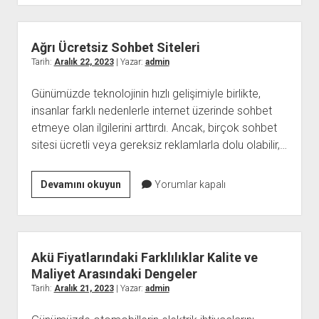
Görüntülü
Sohbet
Uygulamaları
Ağrı Ücretsiz Sohbet Siteleri
Tarih:
Aralık 22, 2023
| Yazar:
admin
Günümüzde teknolojinin hızlı gelişimiyle birlikte,
insanlar farklı nedenlerle internet üzerinde sohbet
etmeye olan ilgilerini arttırdı. Ancak, birçok sohbet
sitesi ücretli veya gereksiz reklamlarla dolu olabilir,…
Ağrı
Devamını okuyun
Yorumlar kapalı
Ücretsiz
Sohbet
Siteleri
Akü Fiyatlarındaki Farklılıklar Kalite ve
Maliyet Arasındaki Dengeler
Tarih:
Aralık 21, 2023
| Yazar:
admin