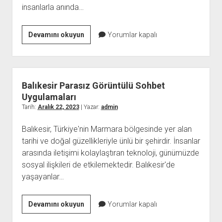
insanlarla anında…
Bursa
Devamını okuyun
Yorumlar kapalı
Canlı
Sohbet
Bedava
Balıkesir Parasız Görüntülü Sohbet
Uygulamaları
Tarih:
Aralık 22, 2023
| Yazar:
admin
Balıkesir, Türkiye'nin Marmara bölgesinde yer alan
tarihi ve doğal güzellikleriyle ünlü bir şehirdir. İnsanlar
arasında iletişimi kolaylaştıran teknoloji, günümüzde
sosyal ilişkileri de etkilemektedir. Balıkesir'de
yaşayanlar…
Balıkesir
Devamını okuyun
Yorumlar kapalı
Parasız