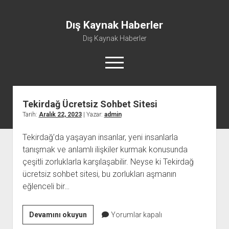
Dış Kaynak Haberler
Dış Kaynak Haberler
menüyü
aç
Dış
Kaynak
Tekirdağ Ücretsiz Sohbet Sitesi
Facebook Beğeni Arttırma Hilesi
Haberler
Tarih:
Aralık 22, 2023
| Yazar:
admin
Instagram Gizli Hesap Görme Uygulaması Ücretsiz
Yazılar
Tekirdağ’da yaşayan insanlar, yeni insanlarla
Instagram Türk Takipçi Yükleme
tanışmak ve anlamlı ilişkiler kurmak konusunda
Liste
çeşitli zorluklarla karşılaşabilir. Neyse ki Tekirdağ
Sayfa Listesi
ücretsiz sohbet sitesi, bu zorlukları aşmanın
eğlenceli bir…
Tekirdağ
Devamını okuyun
Yorumlar kapalı
Ücretsiz