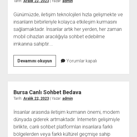
Tarih:
Aralık 22, 2023
| Yazar:
admin
Günümüzde, iletişim teknolojileri hızla gelişmekte ve
insanların birbirleriyle kolayca etkileşim kurmasını
sağlamaktadır. İnsanlar artık her yerden, her zaman
mobil cihazları aracılığıyla sohbet edebilme
imkanına sahiptir.…
Elazığ
Devamını okuyun
Yorumlar kapalı
Mobil
Sohbet
Chat
Bursa Canlı Sohbet Bedava
Tarih:
Aralık 22, 2023
| Yazar:
admin
İnsanlar arasında iletişim kurmanın önemi, modern
dünyada giderek artmaktadır. İnternetin gelişimiyle
birlikte, canlı sohbet platformları insanlara farklı
bölgelerden veya farklı kültürel geçmişe sahip