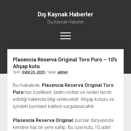
Dış Kaynak Haberler
Dış Kaynak Haberler
menüyü
aç
Plasencia Reserva Original Toro Puro – 10’s
Facebook Beğeni Arttırma Hilesi
Ahşap kutu
Instagram Gizli Hesap Görme Uygulaması Ücretsiz
Tarih:
Eylül 23, 2025
| Yazar:
admin
Instagram Türk Takipçi Yükleme
Bu makalede,
Plasencia Reserva Original Toro
Liste
Puro
‘nun özellikleri, tadım notları ve neden tercih
Sayfa Listesi
edildiği hakkında bilgi verilecektir. Ahşap kutusu ve
içindeki puroların kalitesi vurgulanacaktır.
Plasencia Reserva Original
, purolar dünyasında
kendine has bir yere sahip. Bu özel kutu, 10 adet