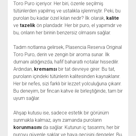
Toro Puro içeriyor. Her biri, özenle seçilmiş
tütünlerden yapılmış ve ustalıkla işlenmiştir. Peki, bu
puroları bu kadar özel kılan nedir? İlk olarak,
kalite
ve
tazelik
ön plandadır. Her bir puro, el yapımıdır ve
bu, onların her birinin benzersiz olmasını sağlar.
Tadım notlarına gelirsek, Plasencia Reserva Original
Toro Puro, derin ve zengin bir aroma sunar. İlk
dumanı aldığınızda, hafif baharatlı notalar hissedilir.
Ardından,
kremamsı
bir tat devreye girer. Bu tat,
puroların içindeki tütünlerin kalitesinden kaynaklanır.
Her bir nefes, sizi farklı bir lezzet yolculuğuna çıkarır.
Bu deneyim, bir fincan kahve ile birleştiğinde, tam bir
uyum sağlar.
Ahşap kutusu ise, sadece estetik bir görünüm
sunmakla kalmaz, aynı zamanda puroların
korunmasını
da sağlar. Kutunun iç tasarımı, her bir
puroyu güvenle saklar ve hava geçişini dengeler. Bu,