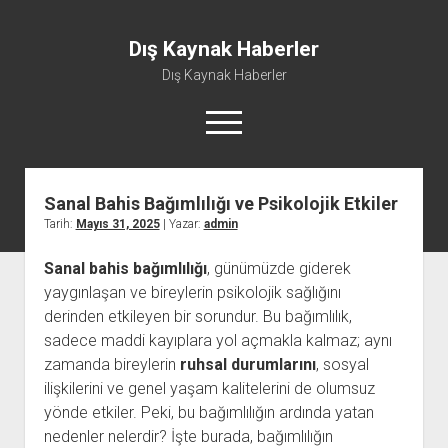
Dış Kaynak Haberler
Dış Kaynak Haberler
menüyü
aç
Sanal Bahis Bağımlılığı ve Psikolojik Etkiler
Facebook Beğeni Arttırma Hilesi
Tarih:
Mayıs 31, 2025
| Yazar:
admin
Instagram Gizli Hesap Görme Uygulaması Ücretsiz
Sanal bahis bağımlılığı
, günümüzde giderek
Instagram Türk Takipçi Yükleme
yaygınlaşan ve bireylerin psikolojik sağlığını
Liste
derinden etkileyen bir sorundur. Bu bağımlılık,
Sayfa Listesi
sadece maddi kayıplara yol açmakla kalmaz; aynı
zamanda bireylerin
ruhsal durumlarını
, sosyal
ilişkilerini ve genel yaşam kalitelerini de olumsuz
yönde etkiler. Peki, bu bağımlılığın ardında yatan
nedenler nelerdir? İşte burada, bağımlılığın