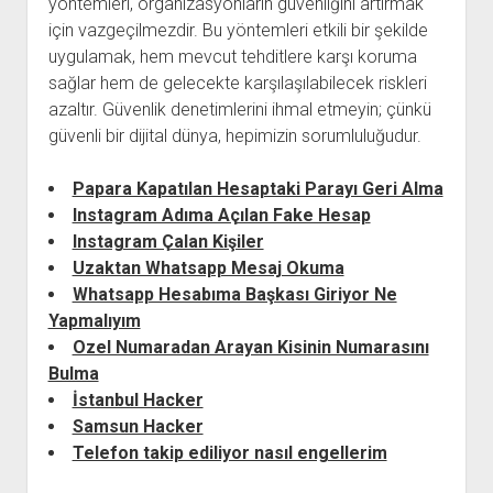
yöntemleri, organizasyonların güvenliğini artırmak
için vazgeçilmezdir. Bu yöntemleri etkili bir şekilde
uygulamak, hem mevcut tehditlere karşı koruma
sağlar hem de gelecekte karşılaşılabilecek riskleri
azaltır. Güvenlik denetimlerini ihmal etmeyin; çünkü
güvenli bir dijital dünya, hepimizin sorumluluğudur.
Papara Kapatılan Hesaptaki Parayı Geri Alma
Instagram Adıma Açılan Fake Hesap
Instagram Çalan Kişiler
Uzaktan Whatsapp Mesaj Okuma
Whatsapp Hesabıma Başkası Giriyor Ne
Yapmalıyım
Ozel Numaradan Arayan Kisinin Numarasını
Bulma
İstanbul Hacker
Samsun Hacker
Telefon takip ediliyor nasıl engellerim