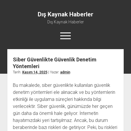
Dış Kaynak Haberler
Dış Kaynak Haberler
menüyü
aç
Siber Güvenlikte Güvenlik Denetim
Facebook Beğeni Arttırma Hilesi
Yöntemleri
Instagram Gizli Hesap Görme Uygulaması Ücretsiz
Tarih:
Kasım 14, 2025
| Yazar:
admin
Instagram Türk Takipçi Yükleme
Bu makalede, siber güvenlikte kullanılan güvenlik
Liste
denetim yöntemleri ele alınacak ve bu yöntemlerin
Sayfa Listesi
etkinliği ile uygulama süreçleri hakkında bilgi
verilecektir. Siber güvenlik, günümüzde her geçen
gün daha da önemli hale geliyor. İnternetin
hayatımızdaki yeri tartışılmaz. Ancak, bu durum
beraberinde bazı riskleri de getiriyor. Peki, bu riskleri