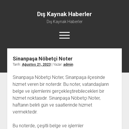
Dış Kaynak Haberler
Dış Kaynak Haberler
menüyü
aç
Sinanpaşa Nöbetçi Noter
Facebook Beğeni Arttırma Hilesi
Tarih:
Ağustos 21, 2023
| Yazar:
admin
Instagram Gizli Hesap Görme Uygulaması Ücretsiz
Sinanpaşa Nöbetçi Noter, Sinanpaşa ilçesinde
Instagram Türk Takipçi Yükleme
hizmet veren bir noterdir. Bu noter, vatandaşların
Liste
belge ve işlemlerini gerçekleştirebilecekleri bir
Sayfa Listesi
hizmet noktasıdır. Sinanpaşa Nöbetçi Noter,
haftanın belirli gün ve saatlerinde hizmet
vermektedir.
Bu noterde, çeşitli belge ve işlemler