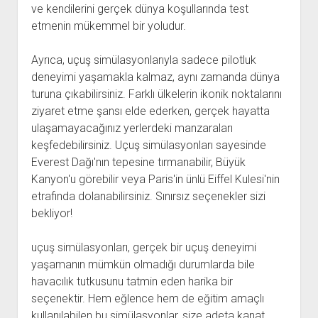
ve kendilerini gerçek dünya koşullarında test
etmenin mükemmel bir yoludur.
Ayrıca, uçuş simülasyonlarıyla sadece pilotluk
deneyimi yaşamakla kalmaz, aynı zamanda dünya
turuna çıkabilirsiniz. Farklı ülkelerin ikonik noktalarını
ziyaret etme şansı elde ederken, gerçek hayatta
ulaşamayacağınız yerlerdeki manzaraları
keşfedebilirsiniz. Uçuş simülasyonları sayesinde
Everest Dağı'nın tepesine tırmanabilir, Büyük
Kanyon'u görebilir veya Paris'in ünlü Eiffel Kulesi'nin
etrafında dolanabilirsiniz. Sınırsız seçenekler sizi
bekliyor!
uçuş simülasyonları, gerçek bir uçuş deneyimi
yaşamanın mümkün olmadığı durumlarda bile
havacılık tutkusunu tatmin eden harika bir
seçenektir. Hem eğlence hem de eğitim amaçlı
kullanılabilen bu simülasyonlar, size adeta kanat