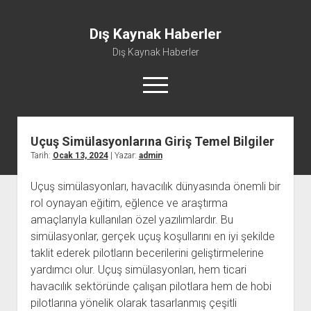
Dış Kaynak Haberler
Dış Kaynak Haberler
menüyü
aç
Uçuş Simülasyonlarına Giriş Temel Bilgiler
Facebook Beğeni Arttırma Hilesi
Tarih:
Ocak 13, 2024
| Yazar:
admin
Instagram Gizli Hesap Görme Uygulaması Ücretsiz
Uçuş simülasyonları, havacılık dünyasında önemli bir
Instagram Türk Takipçi Yükleme
rol oynayan eğitim, eğlence ve araştırma
Liste
amaçlarıyla kullanılan özel yazılımlardır. Bu
Sayfa Listesi
simülasyonlar, gerçek uçuş koşullarını en iyi şekilde
taklit ederek pilotların becerilerini geliştirmelerine
yardımcı olur. Uçuş simülasyonları, hem ticari
havacılık sektöründe çalışan pilotlara hem de hobi
pilotlarına yönelik olarak tasarlanmış çeşitli