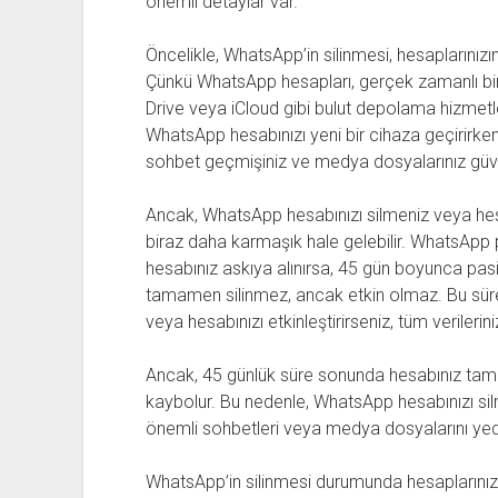
önemli detaylar var.
Öncelikle, WhatsApp’in silinmesi, hesapların
Çünkü WhatsApp hesapları, gerçek zamanlı bi
Drive veya iCloud gibi bulut depolama hizmetl
WhatsApp hesabınızı yeni bir cihaza geçirirken
sohbet geçmişiniz ve medya dosyalarınız güvenl
Ancak, WhatsApp hesabınızı silmeniz veya hes
biraz daha karmaşık hale gelebilir. WhatsApp po
hesabınız askıya alınırsa, 45 gün boyunca pasif
tamamen silinmez, ancak etkin olmaz. Bu süre
veya hesabınızı etkinleştirirseniz, tüm verileriniz
Ancak, 45 günlük süre sonunda hesabınız tamame
kaybolur. Bu nedenle, WhatsApp hesabınızı s
önemli sohbetleri veya medya dosyalarını ye
WhatsApp’in silinmesi durumunda hesaplarınızın