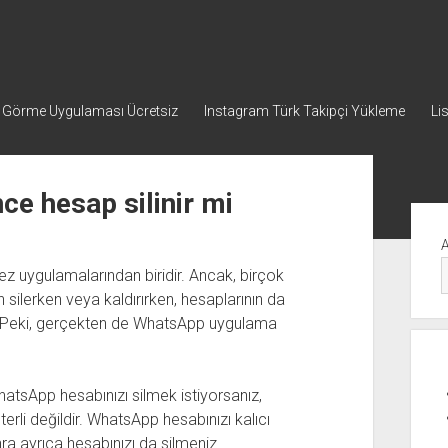
p Görme Uygulaması Ücretsiz
Instagram Türk Takipçi Yükleme
Li
e hesap silinir mi
Yan
Me
z uygulamalarından biridir. Ancak, birçok
 silerken veya kaldırırken, hesaplarının da
r. Peki, gerçekten de WhatsApp uygulama
atsApp hesabınızı silmek istiyorsanız,
rli değildir. WhatsApp hesabınızı kalıcı
nra ayrıca hesabınızı da silmeniz