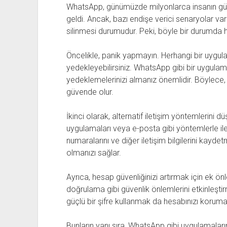
WhatsApp, günümüzde milyonlarca insanın günlü
geldi. Ancak, bazı endişe verici senaryolar var
silinmesi durumudur. Peki, böyle bir durumda he
Öncelikle, panik yapmayın. Herhangi bir uygulama 
yedekleyebilirsiniz. WhatsApp gibi bir uygulama
yedeklemelerinizi almanız önemlidir. Böylece, 
güvende olur.
İkinci olarak, alternatif iletişim yöntemlerini d
uygulamaları veya e-posta gibi yöntemlerle ileti
numaralarını ve diğer iletişim bilgilerini kaydet
olmanızı sağlar.
Ayrıca, hesap güvenliğinizi artırmak için ek önlem
doğrulama gibi güvenlik önlemlerini etkinleştirme
güçlü bir şifre kullanmak da hesabınızı koruma
Bunların yanı sıra, WhatsApp gibi uygulamaları