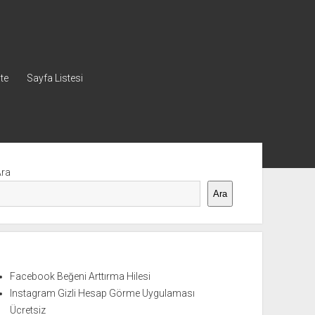
ste
Sayfa Listesi
nü
Ara
Ara
Facebook Beğeni Arttırma Hilesi
Instagram Gizli Hesap Görme Uygulaması
Ücretsiz