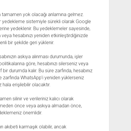
ızın tamamen yok olacağı anlamına gelmez.
r yedekleme sistemiyle sürekli olarak Google
erine yedeklenir. Bu yedeklemeler sayesinde,
 veya hesabınızı yeniden etkinleştirdiğinizde
i bir şekilde geri yüklenir.
abınızın askıya alınması durumunda, işler
litikalarına göre, hesabınızı silerseniz veya
 bir durumda kalır. Bu süre zarfında, hesabınız
 zarfında WhatsApp’i yeniden yüklerseniz
 hala erişilebilir olacaktır.
n silinir ve verileriniz kalıcı olarak
ilmeden önce veya askıya almadan önce,
deklemeniz önemlidir.
 akıbeti karmaşık olabilir, ancak