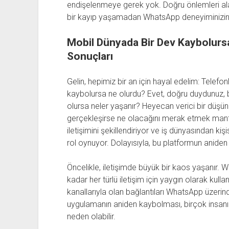
endişelenmeye gerek yok. Doğru önlemleri alara
bir kayıp yaşamadan WhatsApp deneyiminizin ke
Mobil Dünyada Bir Dev Kaybolursa
Sonuçları
Gelin, hepimiz bir an için hayal edelim: Telef
kaybolursa ne olurdu? Evet, doğru duydunuz, 
olursa neler yaşanır? Heyecan verici bir düşü
gerçekleşirse ne olacağını merak etmek mantık
iletişimini şekillendiriyor ve iş dünyasından ki
rol oynuyor. Dolayısıyla, bu platformun aniden 
Öncelikle, iletişimde büyük bir kaos yaşanır. 
kadar her türlü iletişim için yaygın olarak kullanı
kanallarıyla olan bağlantıları WhatsApp üzerin
uygulamanın aniden kaybolması, birçok insanın
neden olabilir.