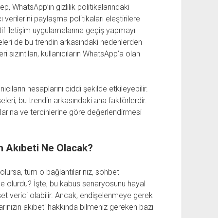
ep, WhatsApp’ın gizlilik politikalarındaki
 verilerini paylaşma politikaları eleştirilere
atif iletişim uygulamalarına geçiş yapmayı
şeleri de bu trendin arkasındaki nedenlerden
 veri sızıntıları, kullanıcıların WhatsApp’a olan
ıların hesaplarını ciddi şekilde etkileyebilir.
eleri, bu trendin arkasındaki ana faktörlerdir.
çlarına ve tercihlerine göre değerlendirmesi
n Akıbeti Ne Olacak?
olursa, tüm o bağlantılarınız, sohbet
i ne olurdu? İşte, bu kabus senaryosunu hayal
şet verici olabilir. Ancak, endişelenmeye gerek
ınızın akıbeti hakkında bilmeniz gereken bazı