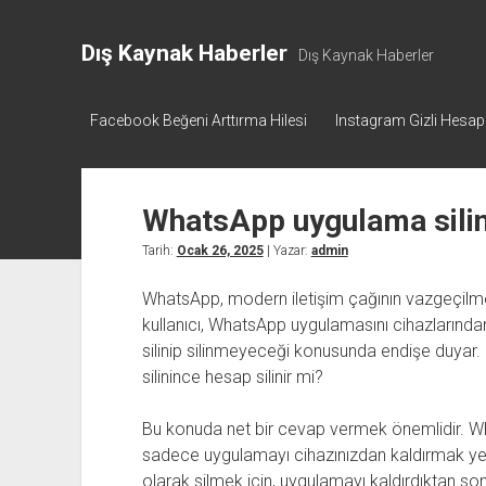
Dış Kaynak Haberler
Dış Kaynak Haberler
Facebook Beğeni Arttırma Hilesi
Instagram Gizli Hesa
WhatsApp uygulama silinc
Tarih:
Ocak 26, 2025
| Yazar:
admin
WhatsApp, modern iletişim çağının vazgeçilme
kullanıcı, WhatsApp uygulamasını cihazlarından
silinip silinmeyeceği konusunda endişe duya
silinince hesap silinir mi?
Bu konuda net bir cevap vermek önemlidir. Wh
sadece uygulamayı cihazınızdan kaldırmak yete
olarak silmek için, uygulamayı kaldırdıktan so