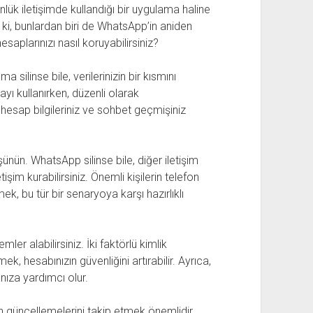
k iletişimde kullandığı bir uygulama haline
 ki, bunlardan biri de WhatsApp’in aniden
saplarınızı nasıl koruyabilirsiniz?
silinse bile, verilerinizin bir kısmını
yı kullanırken, düzenli olarak
hesap bilgileriniz ve sohbet geçmişiniz
üşünün. WhatsApp silinse bile, diğer iletişim
şim kurabilirsiniz. Önemli kişilerin telefon
mek, bu tür bir senaryoya karşı hazırlıklı
ler alabilirsiniz. İki faktörlü kimlik
k, hesabınızın güvenliğini artırabilir. Ayrıca,
nıza yardımcı olur.
n güncellemelerini takip etmek önemlidir.