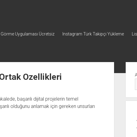
p Görme Uygulaması Ücretsiz
Instagram Türk Takipçi Yükleme
Li
Yan
Me
 Ortak Ozellikleri
akalede, başarılı dijital projelerin temel
şarılı olduğunu anlamak için gereken unsurları