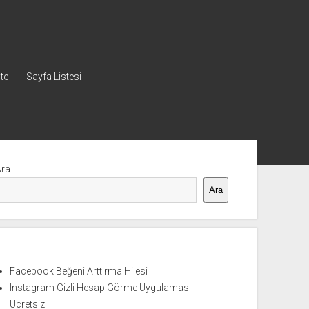
ste
Sayfa Listesi
nü
Ara
Ara
Facebook Beğeni Arttırma Hilesi
Instagram Gizli Hesap Görme Uygulaması
Ücretsiz