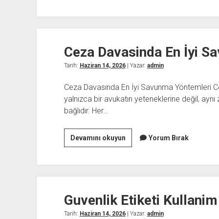
Dijital
Projelerin
Ortak
Ozellikleri
Ceza Davasinda En İyi S
Tarih:
Haziran 14, 2026
| Yazar:
admin
Ceza Davasında En İyi Savunma Yöntemleri Ce
yalnızca bir avukatın yeteneklerine değil, ayn
bağlıdır. Her…
Ceza
Devamını okuyun
Yorum Bırak
Davasinda
En
İyi
Savunma
Guvenlik Etiketi Kullanim 
Yontemleri
Tarih:
Haziran 14, 2026
| Yazar:
admin