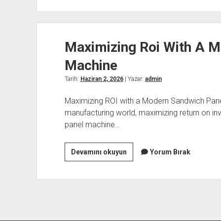
Basarisiz
Olur
Mu
Maximizing Roi With A 
Machine
Tarih:
Haziran 2, 2026
| Yazar:
admin
Maximizing ROI with a Modern Sandwich Pane
manufacturing world, maximizing return on in
panel machine…
Maximizing
Devamını okuyun
Yorum Bırak
Roi
With
A
Modern
Sandwich