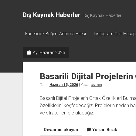
Dış Kaynak Haberler
Dış Kaynak Haberler
Facebook Beğeni Arttırma Hilesi
Instagram Gizli Hesa
Ay:
Haziran 2026
Basarili Dijital Projelerin
Tarih:
Haziran 15, 2026
| Yazar:
admin
Başarılı Dijital Projelerin Ortak Özellikleri Bu m
özelliklerini keşfedeceğiz. Projelerin neden ba
ve stratejileri ele alacağız.…
Basarili
Devamını okuyun
Yorum Bırak