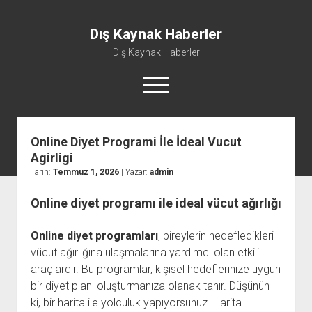
Dış Kaynak Haberler
Dış Kaynak Haberler
menüyü
aç
Online Diyet Programi İle İdeal Vucut
Facebook Beğeni Arttırma Hilesi
Agirligi
Instagram Gizli Hesap Görme Uygulaması Ücretsiz
Tarih:
Temmuz 1, 2026
| Yazar:
admin
Instagram Türk Takipçi Yükleme
Online diyet programı ile ideal vücut ağırlığı
Liste
Sayfa Listesi
Online diyet programları
, bireylerin hedefledikleri
vücut ağırlığına ulaşmalarına yardımcı olan etkili
araçlardır. Bu programlar, kişisel hedeflerinize uygun
bir diyet planı oluşturmanıza olanak tanır. Düşünün
ki, bir harita ile yolculuk yapıyorsunuz. Harita