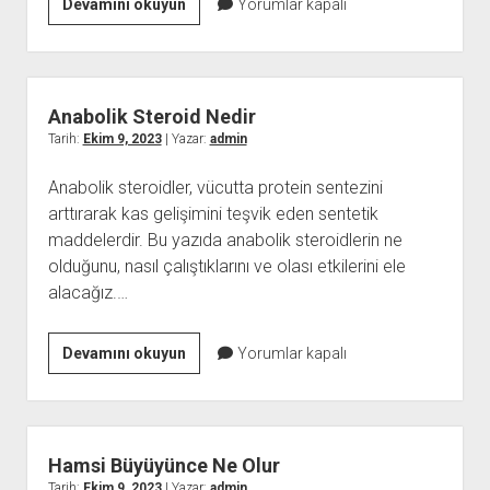
WordPress
Devamını okuyun
Yorumlar kapalı
Veri
Kaybı
Hataları
ve
Anabolik Steroid Nedir
Kurtarma
Tarih:
Ekim 9, 2023
| Yazar:
admin
Yöntemleri
Anabolik steroidler, vücutta protein sentezini
arttırarak kas gelişimini teşvik eden sentetik
maddelerdir. Bu yazıda anabolik steroidlerin ne
olduğunu, nasıl çalıştıklarını ve olası etkilerini ele
alacağız.…
Anabolik
Devamını okuyun
Yorumlar kapalı
Steroid
Nedir
Hamsi Büyüyünce Ne Olur
Tarih:
Ekim 9, 2023
| Yazar:
admin