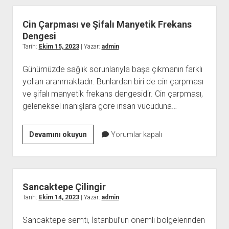
Sağlığını
Destekler
Cin Çarpması ve Şifalı Manyetik Frekans
ve
Dengesi
Lekeleri
Tarih:
Ekim 15, 2023
| Yazar:
admin
Azaltır?
Günümüzde sağlık sorunlarıyla başa çıkmanın farklı
yolları aranmaktadır. Bunlardan biri de cin çarpması
ve şifalı manyetik frekans dengesidir. Cin çarpması,
geleneksel inanışlara göre insan vücuduna…
Cin
Devamını okuyun
Yorumlar kapalı
Çarpması
ve
Şifalı
Manyetik
Sancaktepe Çilingir
Frekans
Tarih:
Ekim 14, 2023
| Yazar:
admin
Dengesi
Sancaktepe semti, İstanbul’un önemli bölgelerinden