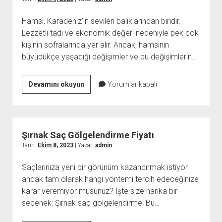
Hamsi, Karadeniz’in sevilen balıklarından biridir.
Lezzetli tadı ve ekonomik değeri nedeniyle pek çok
kişinin sofralarında yer alır. Ancak, hamsinin
büyüdükçe yaşadığı değişimler ve bu değişimlerin…
Hamsi
Devamını okuyun
Yorumlar kapalı
Büyüyünce
Ne
Olur
Şırnak Saç Gölgelendirme Fiyatı
Tarih:
Ekim 8, 2023
| Yazar:
admin
Saçlarınıza yeni bir görünüm kazandırmak istiyor
ancak tam olarak hangi yöntemi tercih edeceğinize
karar veremiyor musunuz? İşte size harika bir
seçenek: Şırnak saç gölgelendirme! Bu…