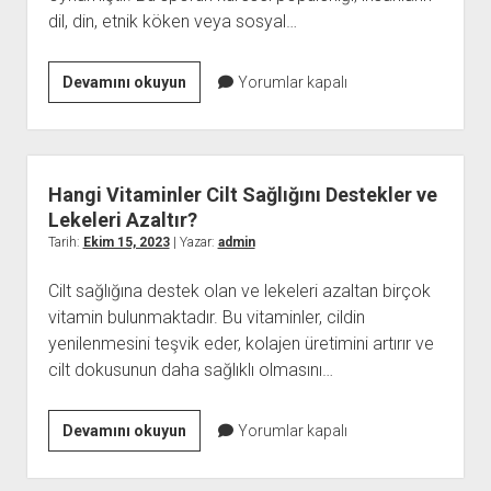
dil, din, etnik köken veya sosyal…
Futbolun
Devamını okuyun
Yorumlar kapalı
Kültürel
Değişim
ve
Dönüşümdeki
Hangi Vitaminler Cilt Sağlığını Destekler ve
Etkisi
Lekeleri Azaltır?
ve
Tarih:
Ekim 15, 2023
| Yazar:
admin
Kültürel
Cilt sağlığına destek olan ve lekeleri azaltan birçok
Mirasın
vitamin bulunmaktadır. Bu vitaminler, cildin
Korunması
yenilenmesini teşvik eder, kolajen üretimini artırır ve
cilt dokusunun daha sağlıklı olmasını…
Hangi
Devamını okuyun
Yorumlar kapalı
Vitaminler
Cilt