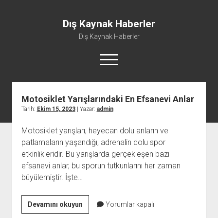
Dış Kaynak Haberler
Dış Kaynak Haberler
menüyü
aç
Dış
Kaynak
Motosiklet Yarışlarındaki En Efsanevi Anlar
Facebook Beğeni Arttırma Hilesi
Haberler
Tarih:
Ekim 15, 2023
| Yazar:
admin
Instagram Gizli Hesap Görme Uygulaması Ücretsiz
Yazılar
Motosiklet yarışları, heyecan dolu anların ve
Instagram Türk Takipçi Yükleme
patlamaların yaşandığı, adrenalin dolu spor
Liste
etkinlikleridir. Bu yarışlarda gerçekleşen bazı
Sayfa Listesi
efsanevi anlar, bu sporun tutkunlarını her zaman
büyülemiştir. İşte…
Motosiklet
Devamını okuyun
Yorumlar kapalı
Yarışlarındaki