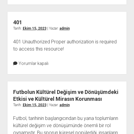
En
Efsanevi
Anlar
401
Tarih:
Ekim 15, 2023
| Yazar:
admin
401 Unauthorized Proper authorization is required
to access this resource!
Yorumlar kapalı
Futbolun Kültürel Değişim ve Dönüşümdeki
Etkisi ve Kültürel Mirasın Korunması
Tarih:
Ekim 15, 2023
| Yazar:
admin
Futbol, tarihinin başlangıcından bu yana toplumların
kültürel değişim ve dönüşümünde önemli bir rol
oynamıştır. Bu sporun küresel popülerliği, insanların