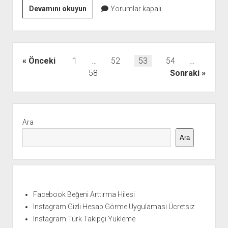
Şırnak
Devamını okuyun
Yorumlar kapalı
Saç
Gölgelendirme
Fiyatı
Yazı
Önceki
1
…
52
53
54
…
sayfalaması
58
Sonraki
Yan
Menü
Ara
Ara
Facebook Beğeni Arttırma Hilesi
Instagram Gizli Hesap Görme Uygulaması Ücretsiz
Instagram Türk Takipçi Yükleme