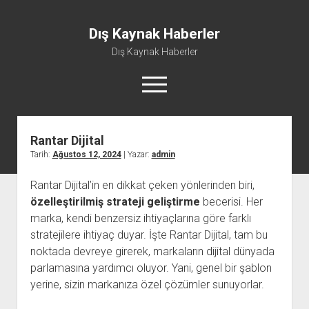
Dış Kaynak Haberler
Dış Kaynak Haberler
menüyü
aç
Rantar Dijital
Facebook Beğeni Arttırma Hilesi
Tarih:
Ağustos 12, 2024
| Yazar:
admin
Instagram Gizli Hesap Görme Uygulaması Ücretsiz
Rantar Dijital’in en dikkat çeken yönlerinden biri,
Instagram Türk Takipçi Yükleme
özelleştirilmiş strateji geliştirme
becerisi. Her
Liste
marka, kendi benzersiz ihtiyaçlarına göre farklı
Sayfa Listesi
stratejilere ihtiyaç duyar. İşte Rantar Dijital, tam bu
noktada devreye girerek, markaların dijital dünyada
parlamasına yardımcı oluyor. Yani, genel bir şablon
yerine, sizin markanıza özel çözümler sunuyorlar.