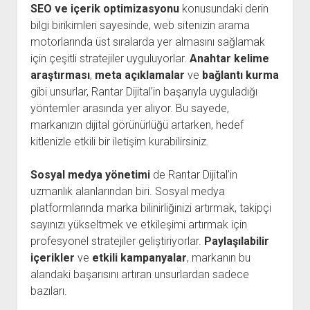
SEO ve içerik optimizasyonu
konusundaki derin
bilgi birikimleri sayesinde, web sitenizin arama
motorlarında üst sıralarda yer almasını sağlamak
için çeşitli stratejiler uyguluyorlar.
Anahtar kelime
araştırması
,
meta açıklamalar
ve
bağlantı kurma
gibi unsurlar, Rantar Dijital’in başarıyla uyguladığı
yöntemler arasında yer alıyor. Bu sayede,
markanızın dijital görünürlüğü artarken, hedef
kitlenizle etkili bir iletişim kurabilirsiniz.
Sosyal medya yönetimi
de Rantar Dijital’in
uzmanlık alanlarından biri. Sosyal medya
platformlarında marka bilinirliğinizi artırmak, takipçi
sayınızı yükseltmek ve etkileşimi artırmak için
profesyonel stratejiler geliştiriyorlar.
Paylaşılabilir
içerikler
ve
etkili kampanyalar
, markanın bu
alandaki başarısını artıran unsurlardan sadece
bazıları.