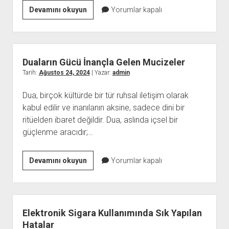
Kamagra
Devamını okuyun
Yorumlar kapalı
Jel
ve
Diğer
Jellerin
Duaların Gücü İnançla Gelen Mucizeler
Performans
Tarih:
Ağustos 24, 2024
| Yazar:
admin
Karşılaştırması
Dua, birçok kültürde bir tür ruhsal iletişim olarak
kabul edilir ve inanılanın aksine, sadece dini bir
ritüelden ibaret değildir. Dua, aslında içsel bir
güçlenme aracıdır;…
Duaların
Devamını okuyun
Yorumlar kapalı
Gücü
İnançla
Gelen
Mucizeler
Elektronik Sigara Kullanımında Sık Yapılan
Hatalar