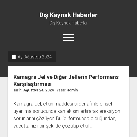
Dış Kaynak Haberler
Dış Kaynak Haberler
menüyü
aç
Ay:
Ağustos 2024
Facebook Beğeni Arttırma Hilesi
Instagram Gizli Hesap Görme Uygulaması Ücretsiz
Kamagra Jel ve Diğer Jellerin Performans
Instagram Türk Takipçi Yükleme
Karşılaştırması
Tarih:
Ağustos 24, 2024
| Yazar:
admin
Liste
Sayfa Listesi
Kamagra Jel, etkin maddesi sildenafil ile cinsel
uyarılma sonucunda kan akışını artırarak ereksiyon
sorunlarını çözüyor. Bu jel formunda olduğundan,
vücutta hızlı bir şekilde çözülüp etkili…