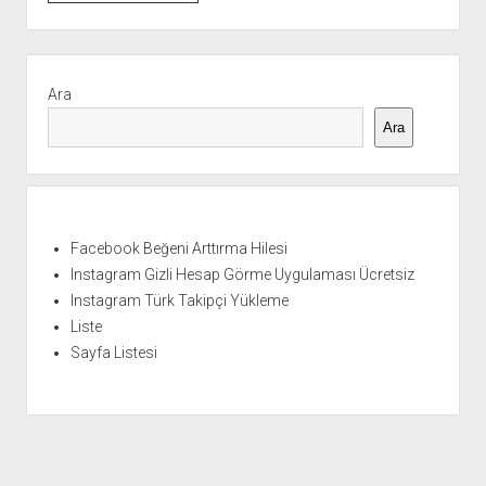
Takımlarının
Yönetiminde
Yenilikçi
Yan
Yaklaşımlar
Menü
Ara
Ara
Facebook Beğeni Arttırma Hilesi
Instagram Gizli Hesap Görme Uygulaması Ücretsiz
Instagram Türk Takipçi Yükleme
Liste
Sayfa Listesi