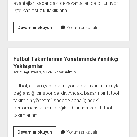
avantajları kadar bazı dezavantajları da bulunuyor.
İşte kablosuz kulaklıkların…
Kablosuz
Devamını okuyun
Yorumlar kapalı
Kulaklıkların
Avantajları
ve
Dezavantajları
Futbol Takımlarının Yönetiminde Yenilikçi
Yaklaşımlar
Tarih:
Ağustos 1, 2024
| Yazar:
admin
Futbol, dünya çapında milyonlarca insanın tutkuyla
bağlandığı bir spor dalıdır. Ancak, başarılı bir futbol
takımının yönetimi, sadece saha içindeki
performansla sınırlı değildir. Günümüzde, futbol
takımlarının…
Futbol
Devamını okuyun
Yorumlar kapalı