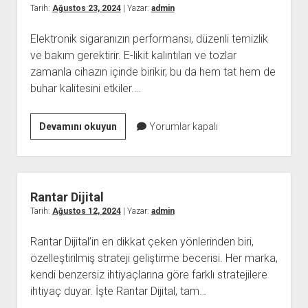
Tarih:
Ağustos 23, 2024
| Yazar:
admin
Elektronik sigaranızın performansı, düzenli temizlik
ve bakım gerektirir. E-likit kalıntıları ve tozlar
zamanla cihazın içinde birikir, bu da hem tat hem de
buhar kalitesini etkiler.…
Elektronik
Devamını okuyun
Yorumlar kapalı
Sigara
Kullanımında
Sık
Yapılan
Rantar Dijital
Hatalar
Tarih:
Ağustos 12, 2024
| Yazar:
admin
Rantar Dijital’in en dikkat çeken yönlerinden biri,
özelleştirilmiş strateji geliştirme becerisi. Her marka,
kendi benzersiz ihtiyaçlarına göre farklı stratejilere
ihtiyaç duyar. İşte Rantar Dijital, tam…