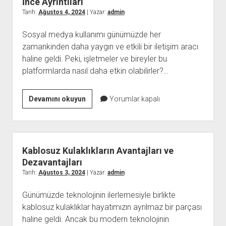
İnce Ayrıntıları
Tarih:
Ağustos 4, 2024
| Yazar:
admin
Sosyal medya kullanımı günümüzde her
zamankinden daha yaygın ve etkili bir iletişim aracı
haline geldi. Peki, işletmeler ve bireyler bu
platformlarda nasıl daha etkin olabilirler?…
En
Devamını okuyun
Yorumlar kapalı
Ucuz
Sosyal
Medya
Paneli
Kablosuz Kulaklıkların Avantajları ve
Seçmenin
Dezavantajları
İnce
Tarih:
Ağustos 3, 2024
| Yazar:
admin
Ayrıntıları
Günümüzde teknolojinin ilerlemesiyle birlikte
kablosuz kulaklıklar hayatımızın ayrılmaz bir parçası
haline geldi. Ancak bu modern teknolojinin